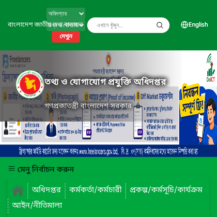
বাংলাদেশ জাতীয় তথ্য বাতায়ন
English
দেখুন
তথ্য ও যোগাযোগ প্রযুক্তি অধিদপ্তর
গণপ্রজাতন্ত্রী বাংলাদেশ সরকার
মেনু নির্বাচন করুন
অধিদপ্তর
কর্মকর্তা/কর্মচারী
প্রকল্প/কর্মসূচি/কার্যক্রম
আইন/নীতিমালা