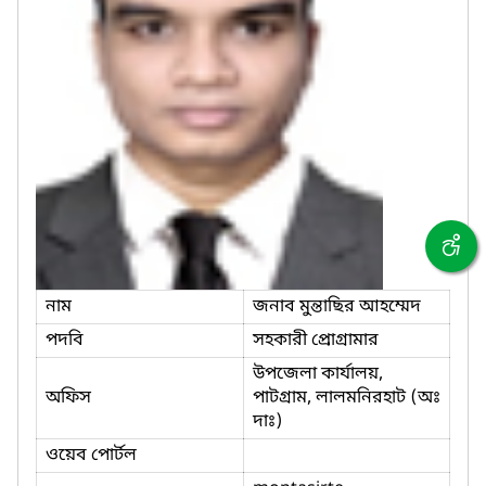
নাম
জনাব মুন্তাছির আহম্মেদ
পদবি
সহকারী প্রোগ্রামার
উপজেলা কার্যালয়,
অফিস
পাটগ্রাম, লালমনিরহাট (অঃ
দাঃ)
ওয়েব পোর্টল