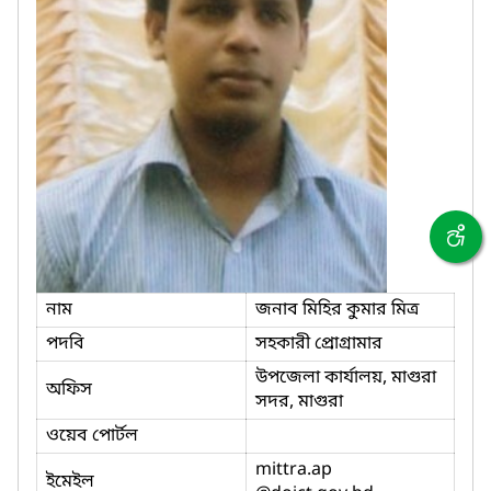
নাম
জনাব মিহির কুমার মিত্র
পদবি
সহকারী প্রোগ্রামার
উপজেলা কার্যালয়, মাগুরা
অফিস
সদর, মাগুরা
ওয়েব পোর্টল
mittra.ap
ইমেইল