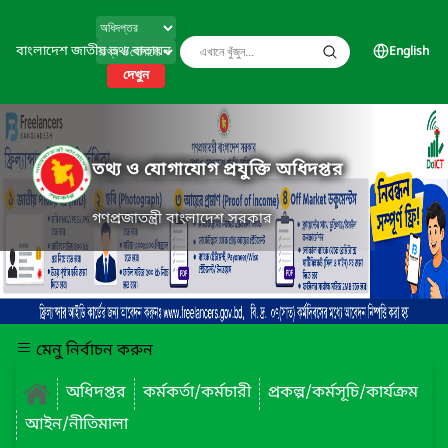
বাংলাদেশ জাতীয় তথ্য বাতায়ন
English
দেখুন
তথ্য ও যোগাযোগ প্রযুক্তি অধিদপ্তর
গণপ্রজাতন্ত্রী বাংলাদেশ সরকার
মেনু নির্বাচন করুন
অধিদপ্তর
কর্মকর্তা/কর্মচারী
প্রকল্প/কর্মসূচি/কার্যক্রম
আইন/নীতিমালা