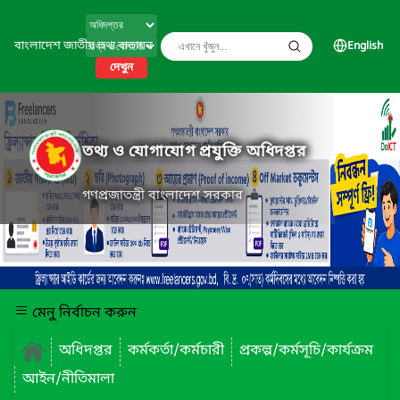
বাংলাদেশ জাতীয় তথ্য বাতায়ন
English
দেখুন
তথ্য ও যোগাযোগ প্রযুক্তি অধিদপ্তর
গণপ্রজাতন্ত্রী বাংলাদেশ সরকার
মেনু নির্বাচন করুন
অধিদপ্তর
কর্মকর্তা/কর্মচারী
প্রকল্প/কর্মসূচি/কার্যক্রম
আইন/নীতিমালা