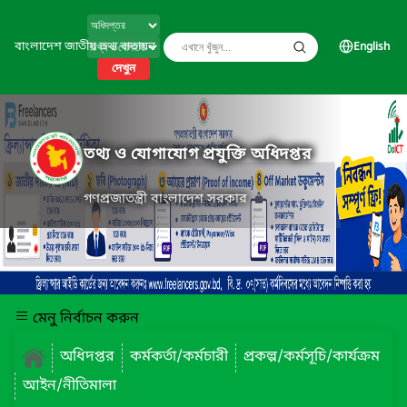
বাংলাদেশ জাতীয় তথ্য বাতায়ন
English
দেখুন
তথ্য ও যোগাযোগ প্রযুক্তি অধিদপ্তর
গণপ্রজাতন্ত্রী বাংলাদেশ সরকার
মেনু নির্বাচন করুন
অধিদপ্তর
কর্মকর্তা/কর্মচারী
প্রকল্প/কর্মসূচি/কার্যক্রম
আইন/নীতিমালা