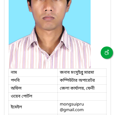
নাম
জনাব মংসুইপ্রু মারমা
পদবি
কম্পিউটার অপারেটর
অফিস
জেলা কার্যালয়, ফেনী
ওয়েব পোর্টল
mongsuipru
ইমেইল
@gmail.com