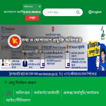
বাংলাদেশ জাতীয় তথ্য বাতায়ন
English
দেখুন
তথ্য ও যোগাযোগ প্রযুক্তি অধিদপ্তর
গণপ্রজাতন্ত্রী বাংলাদেশ সরকার
মেনু নির্বাচন করুন
অধিদপ্তর
কর্মকর্তা/কর্মচারী
প্রকল্প/কর্মসূচি/কার্যক্রম
আইন/নীতিমালা