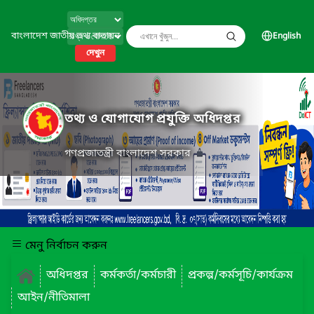
বাংলাদেশ জাতীয় তথ্য বাতায়ন
English
দেখুন
তথ্য ও যোগাযোগ প্রযুক্তি অধিদপ্তর
গণপ্রজাতন্ত্রী বাংলাদেশ সরকার
মেনু নির্বাচন করুন
অধিদপ্তর
কর্মকর্তা/কর্মচারী
প্রকল্প/কর্মসূচি/কার্যক্রম
আইন/নীতিমালা