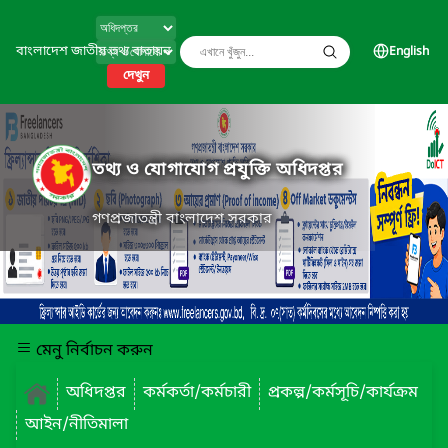
বাংলাদেশ জাতীয় তথ্য বাতায়ন
English
দেখুন
তথ্য ও যোগাযোগ প্রযুক্তি অধিদপ্তর
গণপ্রজাতন্ত্রী বাংলাদেশ সরকার
মেনু নির্বাচন করুন
অধিদপ্তর
কর্মকর্তা/কর্মচারী
প্রকল্প/কর্মসূচি/কার্যক্রম
আইন/নীতিমালা