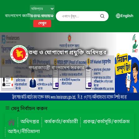
বাংলাদেশ জাতীয় তথ্য বাতায়ন
English
দেখুন
তথ্য ও যোগাযোগ প্রযুক্তি অধিদপ্তর
গণপ্রজাতন্ত্রী বাংলাদেশ সরকার
মেনু নির্বাচন করুন
অধিদপ্তর
কর্মকর্তা/কর্মচারী
প্রকল্প/কর্মসূচি/কার্যক্রম
আইন/নীতিমালা