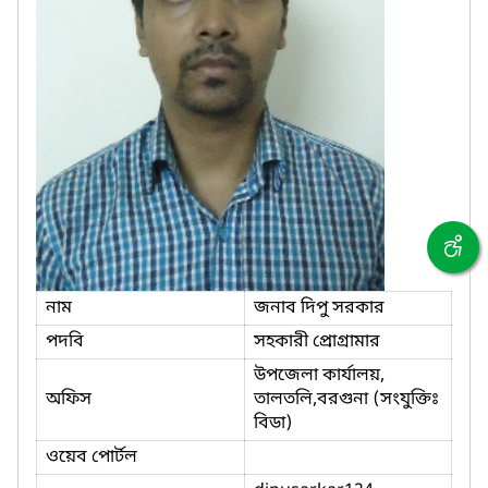
নাম
জনাব দিপু সরকার
পদবি
সহকারী প্রোগ্রামার
উপজেলা কার্যালয়,
অফিস
তালতলি,বরগুনা (সংযুক্তিঃ
বিডা)
ওয়েব পোর্টল