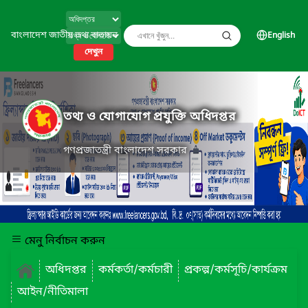
বাংলাদেশ জাতীয় তথ্য বাতায়ন
English
দেখুন
তথ্য ও যোগাযোগ প্রযুক্তি অধিদপ্তর
গণপ্রজাতন্ত্রী বাংলাদেশ সরকার
মেনু নির্বাচন করুন
অধিদপ্তর
কর্মকর্তা/কর্মচারী
প্রকল্প/কর্মসূচি/কার্যক্রম
আইন/নীতিমালা