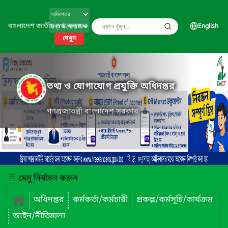
বাংলাদেশ জাতীয় তথ্য বাতায়ন
English
দেখুন
তথ্য ও যোগাযোগ প্রযুক্তি অধিদপ্তর
গণপ্রজাতন্ত্রী বাংলাদেশ সরকার
মেনু নির্বাচন করুন
অধিদপ্তর
কর্মকর্তা/কর্মচারী
প্রকল্প/কর্মসূচি/কার্যক্রম
আইন/নীতিমালা