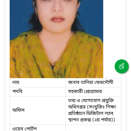
নাম
জনাব তানিয়া ফেরদৌসী
পদবি
সহকারী প্রোগ্রামার
তথ্য ও যোগাযোগ প্রযুক্তি
অধিদপ্তর (সংযুক্তিঃ শিক্ষা
অফিস
প্রতিষ্ঠানে ডিজিটাল ল্যাব
স্থাপন প্রকল্প (২য় পর্যায়))
ওয়েব পোর্টল