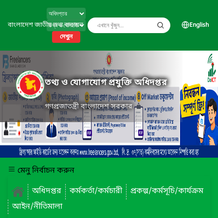
বাংলাদেশ জাতীয় তথ্য বাতায়ন
English
দেখুন
তথ্য ও যোগাযোগ প্রযুক্তি অধিদপ্তর
গণপ্রজাতন্ত্রী বাংলাদেশ সরকার
মেনু নির্বাচন করুন
অধিদপ্তর
কর্মকর্তা/কর্মচারী
প্রকল্প/কর্মসূচি/কার্যক্রম
আইন/নীতিমালা