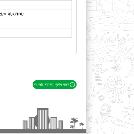
৫৮০ ২৮৩৭০৮
আপনার মতামত প্রদান করুন