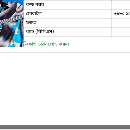
কক্ষ নম্বর
মোবাইল
+৮৮০ ১
ফ্যাক্স
ব্যাচ (বিসিএস)
ভিকার্ড ডাউনলোড করুন