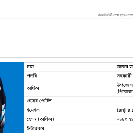
কনটেন্টটি শেষ হাল-নাগ
নাম
জনাব ত
পদবি
সহকারী প
উপজেলা
অফিস
,পিরোজ
ওয়েব পোর্টল
ইমেইল
tanjila
ফোন (অফিস)
+৮৮০ ২
ইন্টারকম