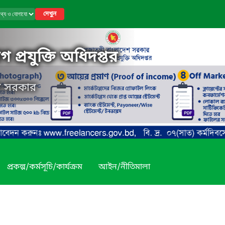
দেখুন
 প্রযুক্তি অধিদপ্তর
েশ সরকার
প্রকল্প/কর্মসূচি/কার্যক্রম
আইন/নীতিমালা