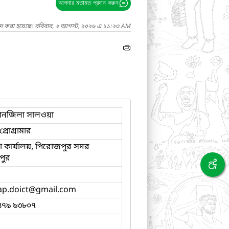
আপনার মতামত প্রদান করুন
াদ করা হয়েছে: রবিবার, ২ আগস্ট, ২০২৬ এ ১১:২৩ AM
ানজিলা সালওয়া
্রোগ্রামার
 কার্যালয়, পিরোজপুর সদর
পুর
.ap.doict
@gmail.com
৪৭৯ ৯৩৮০৭