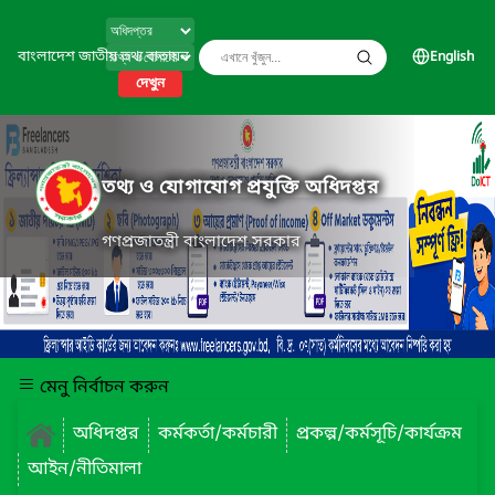
বাংলাদেশ জাতীয় তথ্য বাতায়ন
English
দেখুন
তথ্য ও যোগাযোগ প্রযুক্তি অধিদপ্তর
গণপ্রজাতন্ত্রী বাংলাদেশ সরকার
মেনু নির্বাচন করুন
অধিদপ্তর
কর্মকর্তা/কর্মচারী
প্রকল্প/কর্মসূচি/কার্যক্রম
আইন/নীতিমালা