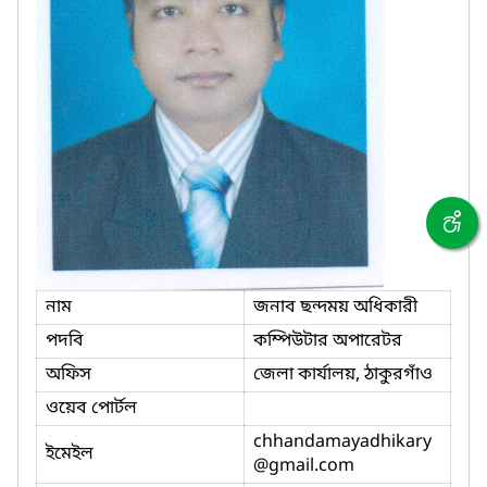
নাম
জনাব ছন্দময় অধিকারী
পদবি
কম্পিউটার অপারেটর
অফিস
জেলা কার্যালয়, ঠাকুরগাঁও
ওয়েব পোর্টল
chhandamayadhikary
ইমেইল
@gmail.com