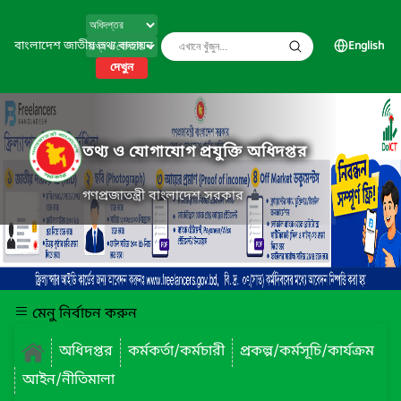
বাংলাদেশ জাতীয় তথ্য বাতায়ন
English
দেখুন
তথ্য ও যোগাযোগ প্রযুক্তি অধিদপ্তর
গণপ্রজাতন্ত্রী বাংলাদেশ সরকার
মেনু নির্বাচন করুন
অধিদপ্তর
কর্মকর্তা/কর্মচারী
প্রকল্প/কর্মসূচি/কার্যক্রম
আইন/নীতিমালা