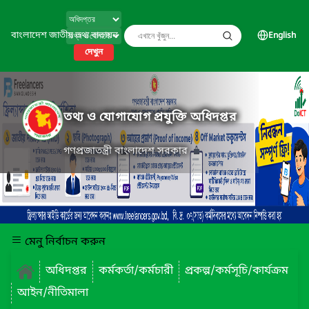
বাংলাদেশ জাতীয় তথ্য বাতায়ন
English
দেখুন
তথ্য ও যোগাযোগ প্রযুক্তি অধিদপ্তর
গণপ্রজাতন্ত্রী বাংলাদেশ সরকার
মেনু নির্বাচন করুন
অধিদপ্তর
কর্মকর্তা/কর্মচারী
প্রকল্প/কর্মসূচি/কার্যক্রম
আইন/নীতিমালা