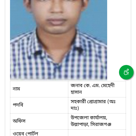
জনাব কে. এম. মেহেদী
নাম
হাসান
সহকারী প্রোগ্রামার (অঃ
পদবি
দাঃ)
উপজেলা কার্যালয়,
অফিস
উল্লাপাড়া, সিরাজগঞ্জ
ওয়েব পোর্টল