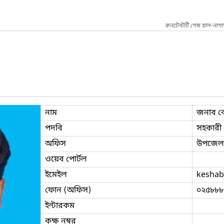
কনটেন্টটি শেষ হাল-নাগ
নাম
জনাব ক
পদবি
সহকারী প
অফিস
উপজেলা 
ওয়েব পোর্টল
ইমেইল
keshab
ফোন (অফিস)
০২৫৮৮৮
ইন্টারকম
কক্ষ নম্বর