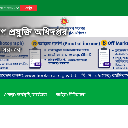
দেখুন
 প্রযুক্তি অধিদপ্তর
েশ সরকার
প্রকল্প/কর্মসূচি/কার্যক্রম
আইন/নীতিমালা