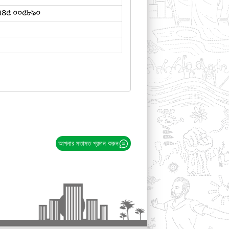
৭৪৫ ০০৫৮৯০
আপনার মতামত প্রদান করুন