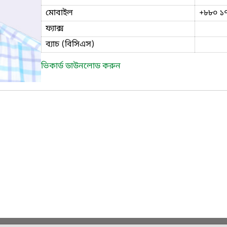
মোবাইল
+৮৮০ ১
ফ্যাক্স
ব্যাচ (বিসিএস)
ভিকার্ড ডাউনলোড করুন