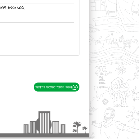
৭৩৭ ৮৬৯১৫২
আপনার মতামত প্রদান করুন