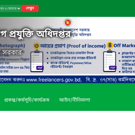
দেখুন
 প্রযুক্তি অধিদপ্তর
েশ সরকার
প্রকল্প/কর্মসূচি/কার্যক্রম
আইন/নীতিমালা