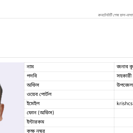
কনটেন্টটি শেষ হাল-নাগ
নাম
জনাব কৃষ্
পদবি
সহকারী প
অফিস
উপজেলা ক
ওয়েব পোর্টল
ইমেইল
krishc
ফোন (অফিস)
ইন্টারকম
কক্ষ নম্বর