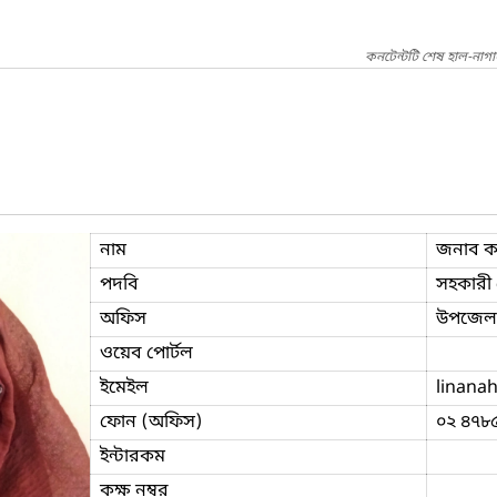
কনটেন্টটি শেষ হাল-নাগ
নাম
জনাব কা
পদবি
সহকারী প
অফিস
উপজেলা 
ওয়েব পোর্টল
ইমেইল
linana
ফোন (অফিস)
০২ ৪৭৮
ইন্টারকম
কক্ষ নম্বর