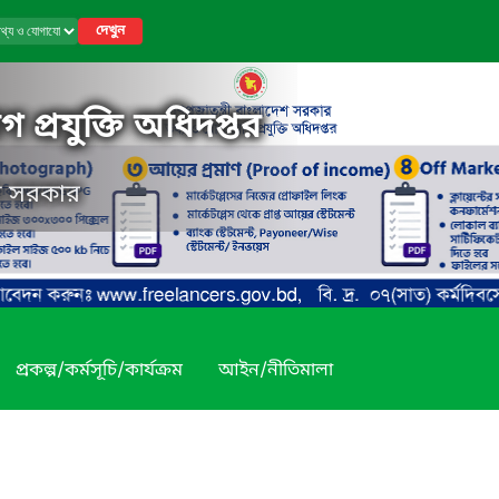
দেখুন
 প্রযুক্তি অধিদপ্তর
েশ সরকার
প্রকল্প/কর্মসূচি/কার্যক্রম
আইন/নীতিমালা