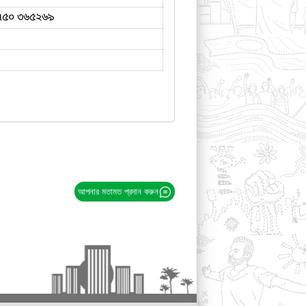
৭৫০ ৩৬৫২৬৯
আপনার মতামত প্রদান করুন