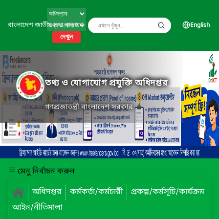
বাংলাদেশ জাতীয় তথ্য বাতায়ন
English
দেখুন
তথ্য ও যোগাযোগ প্রযুক্তি অধিদপ্তর
গণপ্রজাতন্ত্রী বাংলাদেশ সরকার
মেনু নির্বাচন করুন
অধিদপ্তর
কর্মকর্তা/কর্মচারী
প্রকল্প/কর্মসূচি/কার্যক্রম
আইন/নীতিমালা