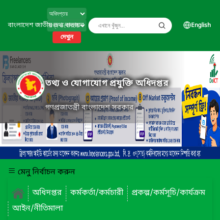
বাংলাদেশ জাতীয় তথ্য বাতায়ন
English
দেখুন
তথ্য ও যোগাযোগ প্রযুক্তি অধিদপ্তর
গণপ্রজাতন্ত্রী বাংলাদেশ সরকার
মেনু নির্বাচন করুন
অধিদপ্তর
কর্মকর্তা/কর্মচারী
প্রকল্প/কর্মসূচি/কার্যক্রম
আইন/নীতিমালা