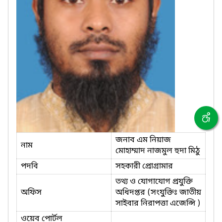
জনাব এম নিয়াজ
নাম
মোহাম্মাদ নাজমুল হুদা মিঠু
পদবি
সহকারী প্রোগ্রামার
তথ্য ও যোগাযোগ প্রযুক্তি
অফিস
অধিদপ্তর (সংযুক্তিঃ জাতীয়
সাইবার নিরাপত্তা এজেন্সি )
ওয়েব পোর্টল