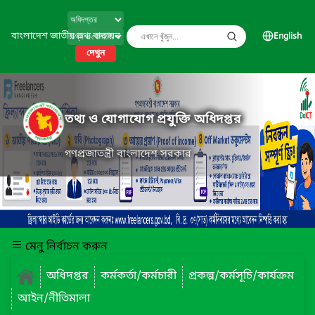
বাংলাদেশ জাতীয় তথ্য বাতায়ন
English
দেখুন
তথ্য ও যোগাযোগ প্রযুক্তি অধিদপ্তর
গণপ্রজাতন্ত্রী বাংলাদেশ সরকার
মেনু নির্বাচন করুন
অধিদপ্তর
কর্মকর্তা/কর্মচারী
প্রকল্প/কর্মসূচি/কার্যক্রম
আইন/নীতিমালা