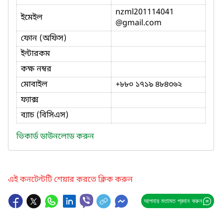
nzml201114041
ইমেইল
@gmail.com
ফোন (অফিস)
ইন্টারকম
কক্ষ নম্বর
মোবাইল
+৮৮০ ১৭১৯ ৪৮৪৩৬২
ফ্যাক্স
ব্যাচ (বিসিএস)
ভিকার্ড ডাউনলোড করুন
এই কনটেন্টটি শেয়ার করতে ক্লিক করুন
আপনার মতামত প্রদান করুন