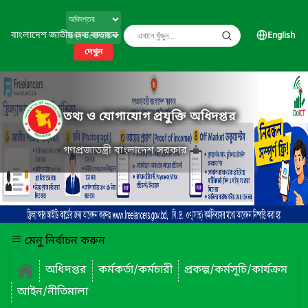
বাংলাদেশ জাতীয় তথ্য বাতায়ন
English
দেখুন
তথ্য ও যোগাযোগ প্রযুক্তি অধিদপ্তর
গণপ্রজাতন্ত্রী বাংলাদেশ সরকার
মেনু নির্বাচন করুন
অধিদপ্তর
কর্মকর্তা/কর্মচারী
প্রকল্প/কর্মসূচি/কার্যক্রম
আইন/নীতিমালা