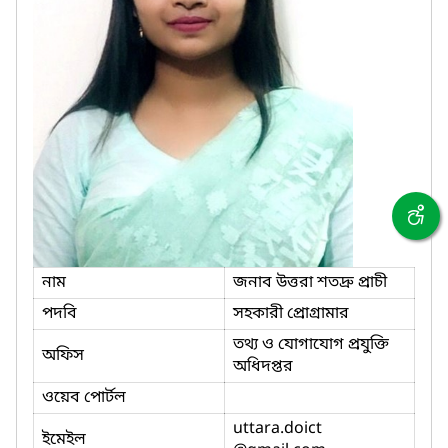
নাম
জনাব উত্তরা শতদ্রু প্রাচী
পদবি
সহকারী প্রোগ্রামার
তথ্য ও যোগাযোগ প্রযুক্তি
অফিস
অধিদপ্তর
ওয়েব পোর্টল
uttara.doict
ইমেইল