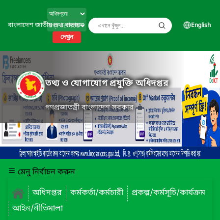
বাংলাদেশ জাতীয় তথ্য বাতায়ন
English
দেখুন
তথ্য ও যোগাযোগ প্রযুক্তি অধিদপ্তর
গণপ্রজাতন্ত্রী বাংলাদেশ সরকার
মেনু নির্বাচন করুন
অধিদপ্তর
কর্মকর্তা/কর্মচারী
প্রকল্প/কর্মসূচি/কার্যক্রম
আইন/নীতিমালা