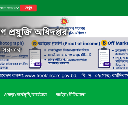
দেখুন
 প্রযুক্তি অধিদপ্তর
েশ সরকার
প্রকল্প/কর্মসূচি/কার্যক্রম
আইন/নীতিমালা