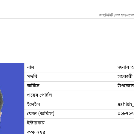
কনটেন্টটি শেষ হাল-নাগ
নাম
জনাব আশ
পদবি
সহকারী প
অফিস
উপজেলা 
ওয়েব পোর্টল
ইমেইল
ashish_
ফোন (অফিস)
০২৮৭২৭
ইন্টারকম
কক্ষ নম্বর