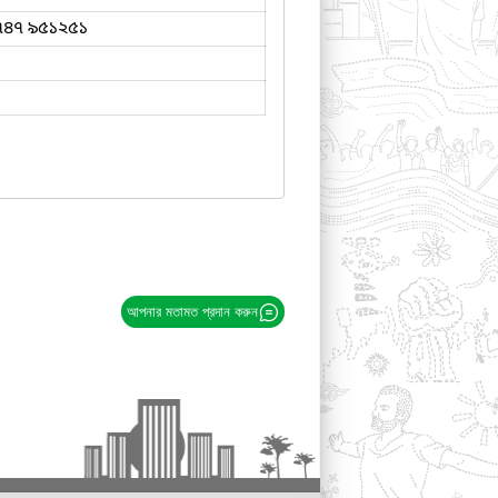
৭৪৭ ৯৫১২৫১
আপনার মতামত প্রদান করুন