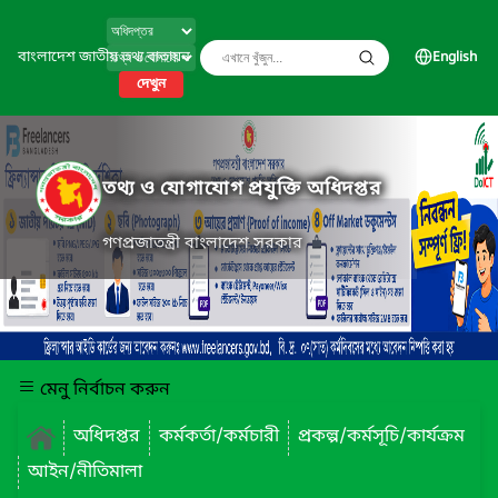
বাংলাদেশ জাতীয় তথ্য বাতায়ন
English
দেখুন
তথ্য ও যোগাযোগ প্রযুক্তি অধিদপ্তর
গণপ্রজাতন্ত্রী বাংলাদেশ সরকার
মেনু নির্বাচন করুন
অধিদপ্তর
কর্মকর্তা/কর্মচারী
প্রকল্প/কর্মসূচি/কার্যক্রম
আইন/নীতিমালা