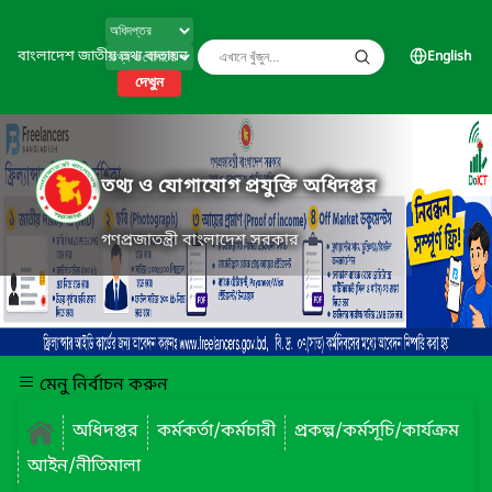
বাংলাদেশ জাতীয় তথ্য বাতায়ন
English
দেখুন
তথ্য ও যোগাযোগ প্রযুক্তি অধিদপ্তর
গণপ্রজাতন্ত্রী বাংলাদেশ সরকার
মেনু নির্বাচন করুন
অধিদপ্তর
কর্মকর্তা/কর্মচারী
প্রকল্প/কর্মসূচি/কার্যক্রম
আইন/নীতিমালা