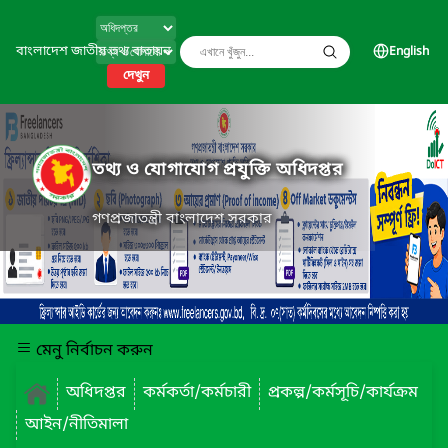
বাংলাদেশ জাতীয় তথ্য বাতায়ন
English
দেখুন
তথ্য ও যোগাযোগ প্রযুক্তি অধিদপ্তর
গণপ্রজাতন্ত্রী বাংলাদেশ সরকার
মেনু নির্বাচন করুন
অধিদপ্তর
কর্মকর্তা/কর্মচারী
প্রকল্প/কর্মসূচি/কার্যক্রম
আইন/নীতিমালা