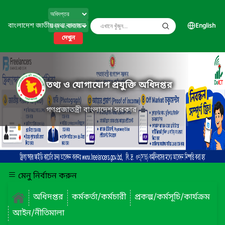
বাংলাদেশ জাতীয় তথ্য বাতায়ন
English
দেখুন
তথ্য ও যোগাযোগ প্রযুক্তি অধিদপ্তর
গণপ্রজাতন্ত্রী বাংলাদেশ সরকার
মেনু নির্বাচন করুন
অধিদপ্তর
কর্মকর্তা/কর্মচারী
প্রকল্প/কর্মসূচি/কার্যক্রম
আইন/নীতিমালা