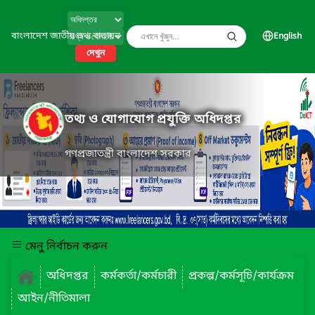
বাংলাদেশ জাতীয় তথ্য বাতায়ন
English
দেখুন
তথ্য ও যোগাযোগ প্রযুক্তি অধিদপ্তর
গণপ্রজাতন্ত্রী বাংলাদেশ সরকার
মেনু নির্বাচন করুন
অধিদপ্তর
কর্মকর্তা/কর্মচারী
প্রকল্প/কর্মসূচি/কার্যক্রম
আইন/নীতিমালা