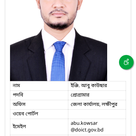
নাম
ইঞ্জি. আবু কাউছার
পদবি
প্রোগ্রামার
অফিস
জেলা কার্যালয়, লক্ষীপুর
ওয়েব পোর্টল
abu.kowsar
ইমেইল
@doict.gov.bd