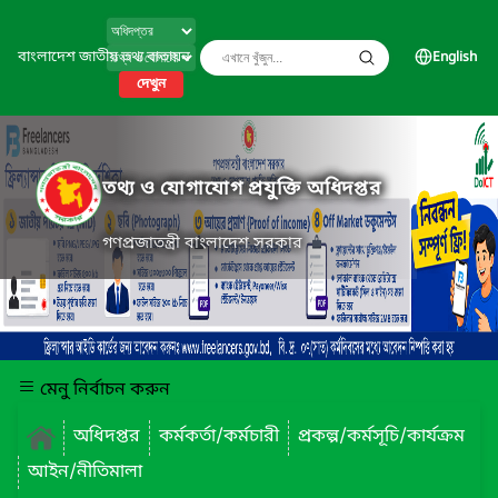
বাংলাদেশ জাতীয় তথ্য বাতায়ন
English
দেখুন
তথ্য ও যোগাযোগ প্রযুক্তি অধিদপ্তর
গণপ্রজাতন্ত্রী বাংলাদেশ সরকার
মেনু নির্বাচন করুন
অধিদপ্তর
কর্মকর্তা/কর্মচারী
প্রকল্প/কর্মসূচি/কার্যক্রম
আইন/নীতিমালা