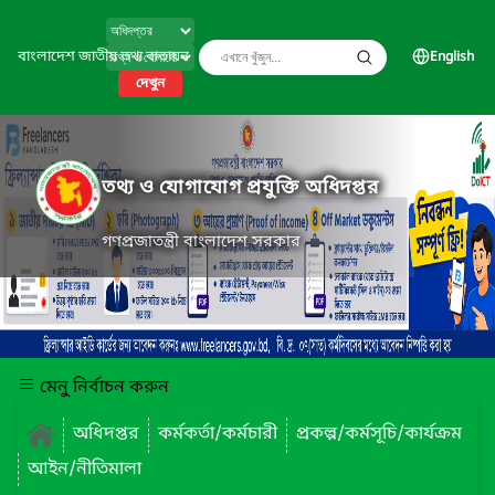
বাংলাদেশ জাতীয় তথ্য বাতায়ন
English
দেখুন
তথ্য ও যোগাযোগ প্রযুক্তি অধিদপ্তর
গণপ্রজাতন্ত্রী বাংলাদেশ সরকার
মেনু নির্বাচন করুন
অধিদপ্তর
কর্মকর্তা/কর্মচারী
প্রকল্প/কর্মসূচি/কার্যক্রম
আইন/নীতিমালা