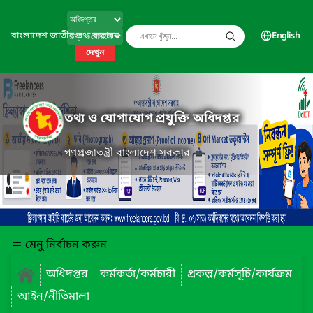
বাংলাদেশ জাতীয় তথ্য বাতায়ন
English
দেখুন
তথ্য ও যোগাযোগ প্রযুক্তি অধিদপ্তর
গণপ্রজাতন্ত্রী বাংলাদেশ সরকার
মেনু নির্বাচন করুন
অধিদপ্তর
কর্মকর্তা/কর্মচারী
প্রকল্প/কর্মসূচি/কার্যক্রম
আইন/নীতিমালা