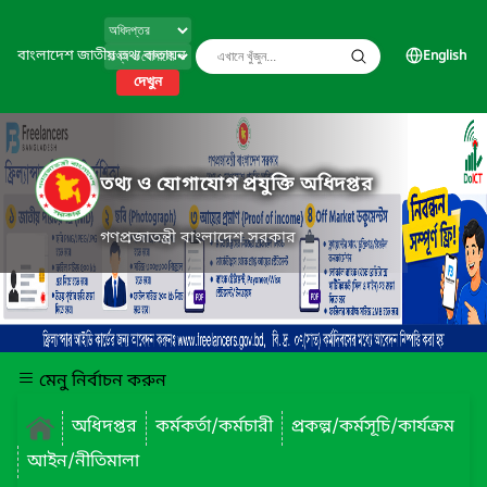
বাংলাদেশ জাতীয় তথ্য বাতায়ন
English
দেখুন
তথ্য ও যোগাযোগ প্রযুক্তি অধিদপ্তর
গণপ্রজাতন্ত্রী বাংলাদেশ সরকার
মেনু নির্বাচন করুন
অধিদপ্তর
কর্মকর্তা/কর্মচারী
প্রকল্প/কর্মসূচি/কার্যক্রম
আইন/নীতিমালা