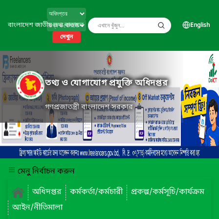
বাংলাদেশ জাতীয় তথ্য বাতায়ন
English
দেখুন
তথ্য ও যোগাযোগ প্রযুক্তি অধিদপ্তর
গণপ্রজাতন্ত্রী বাংলাদেশ সরকার
মেনু নির্বাচন করুন
অধিদপ্তর
কর্মকর্তা/কর্মচারী
প্রকল্প/কর্মসূচি/কার্যক্রম
আইন/নীতিমালা