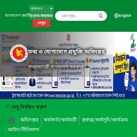
বাংলাদেশ জাতীয় তথ্য বাতায়ন
English
দেখুন
তথ্য ও যোগাযোগ প্রযুক্তি অধিদপ্তর
গণপ্রজাতন্ত্রী বাংলাদেশ সরকার
মেনু নির্বাচন করুন
অধিদপ্তর
কর্মকর্তা/কর্মচারী
প্রকল্প/কর্মসূচি/কার্যক্রম
আইন/নীতিমালা