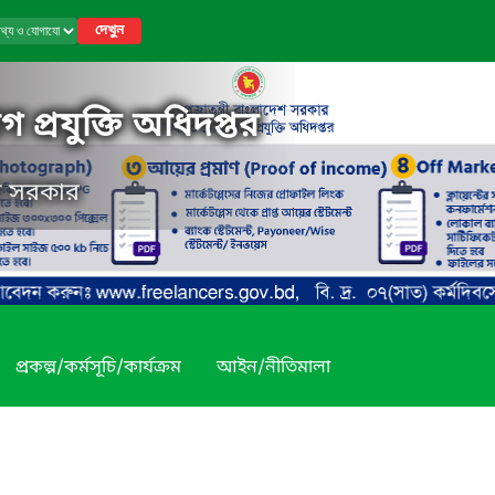
দেখুন
 প্রযুক্তি অধিদপ্তর
েশ সরকার
প্রকল্প/কর্মসূচি/কার্যক্রম
আইন/নীতিমালা